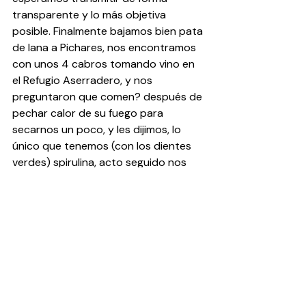
transparente y lo más objetiva 
posible. Finalmente bajamos bien pata 
de lana a Pichares, nos encontramos 
con unos 4 cabros tomando vino en 
el Refugio Aserradero, y nos 
preguntaron que comen? después de 
pechar calor de su fuego para 
secarnos un poco, y les dijimos, lo 
único que tenemos (con los dientes 
verdes) spirulina, acto seguido nos 
regalaron un par de galletas y 
bajamos raja a tocar la puerta de Rod 
Walker que siempre es como soñar 
despierto volver a verlo.