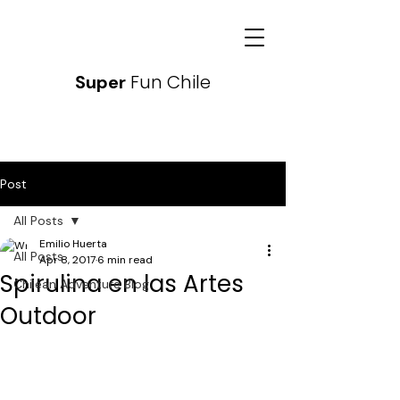
Fun Chile
Super
Post
All Posts
Emilio Huerta
All Posts
Apr 8, 2017
6 min read
Spirulina en las Artes
Chilean Adventure Blog
Outdoor