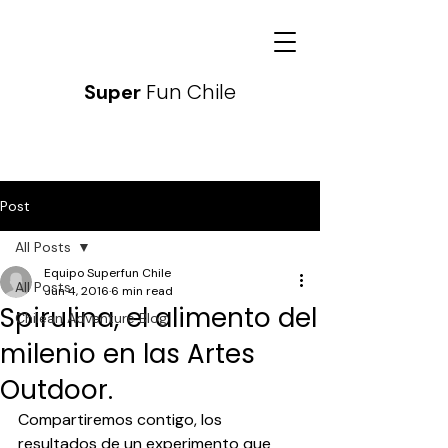
Fun Chile
Super
Post
All Posts
Equipo Superfun Chile
All Posts
Jun 4, 2016
6 min read
Spirulina, el alimento del
Chilean Adventure Blog
milenio en las Artes
Outdoor.
Compartiremos contigo, los 
resultados de un experimento que 